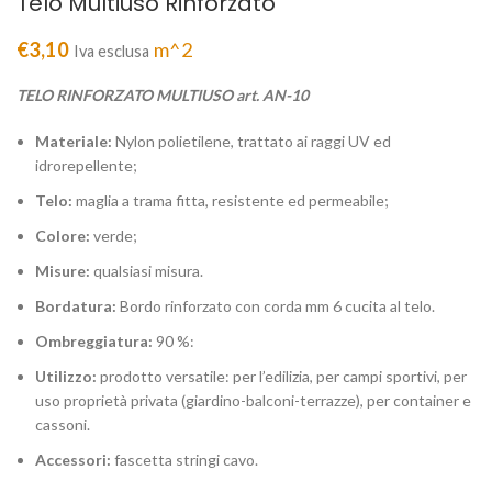
Telo Multiuso Rinforzato
€
3,10
m^2
Iva esclusa
TELO RINFORZATO MULTIUSO art. AN-10
Materiale:
Nylon polietilene, trattato ai raggi UV ed
idrorepellente;
Telo:
maglia a trama fitta, resistente ed permeabile;
Colore:
verde;
Misure:
qualsiasi misura.
Bordatura:
Bordo rinforzato con corda mm 6 cucita al telo.
Ombreggiatura:
90 %:
Utilizzo:
prodotto versatile: per l’edilizia, per campi sportivi, per
uso proprietà privata (giardino-balconi-terrazze), per container e
cassoni.
Accessori:
fascetta stringi cavo.