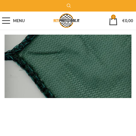
0
MENU
€
0,00