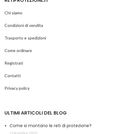
RETIPROTEZIONE.IT
Con bordatura in fettuccia
cucita a macchina sul
Chi siamo
perimetro del telo per rinforzo
ed occhiellata per facilitare il
Condizioni di vendita
montaggio della stessa sulla
struttura o per agganciarla ad
un cavo d’acciaio. Il telo
Trasporto e spedizioni
antigrandine per proteggere gli
automezzi in sostituzione delle
Come ordinare
tettoie o box o per parcheggi
all’aperto.
Registrati
Per ogni ulteriore informazione
Contatti
chiamaci al cell. 335 616 8870
Privacy policy
ULTIMI ARTICOLI DEL BLOG
Come si montano le reti di protezione?
1 Dicembre 2020