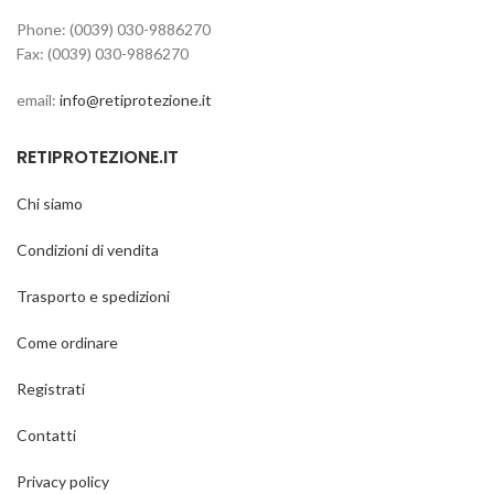
Phone: (0039) 030-9886270
Fax: (0039) 030-9886270
email:
info@retiprotezione.it
RETIPROTEZIONE.IT
Chi siamo
Condizioni di vendita
Trasporto e spedizioni
Come ordinare
Registrati
Contatti
Privacy policy