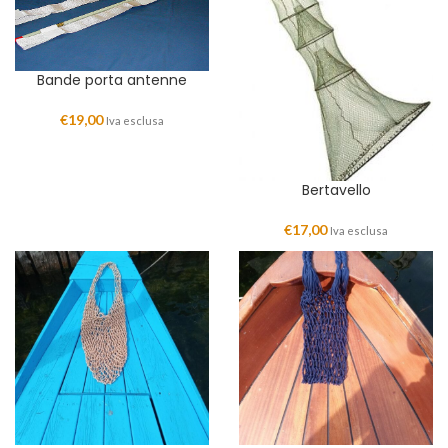
Bande porta antenne
€
19,00
Iva esclusa
Bertavello
€
17,00
Iva esclusa