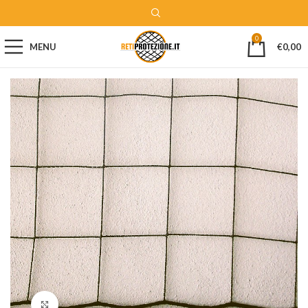
0
MENU
€
0,00
Clicca per ingrandire