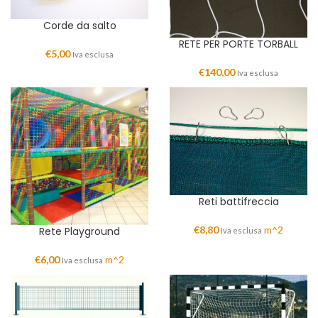
Corde da salto
RETE PER PORTE TORBALL
€
5,00
Iva esclusa
€
140,00
Iva esclusa
Reti battifreccia
€
8,80
m^2
Rete Playground
Iva esclusa
€
6,00
m^2
Iva esclusa