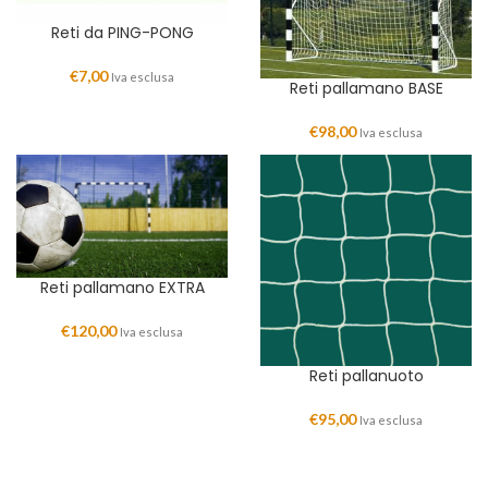
Reti da PING-PONG
€
7,00
Iva esclusa
Reti pallamano BASE
€
98,00
Iva esclusa
Reti pallamano EXTRA
€
120,00
Iva esclusa
Reti pallanuoto
€
95,00
Iva esclusa