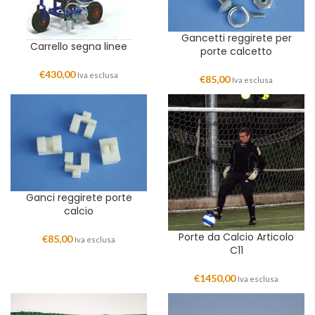
Gancetti reggirete per
Carrello segna linee
porte calcetto
€
430,00
Iva esclusa
€
85,00
Iva esclusa
Ganci reggirete porte
calcio
Porte da Calcio Articolo
€
85,00
Iva esclusa
C11
€
1450,00
Iva esclusa