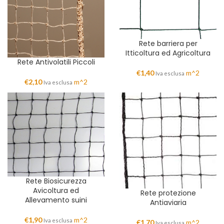
Rete barriera per
Itticoltura ed Agricoltura
Rete Antivolatili Piccoli
€
1,40
m^2
Iva esclusa
€
2,10
m^2
Iva esclusa
Rete Biosicurezza
Avicoltura ed
Rete protezione
Allevamento suini
Antiaviaria
€
1,90
m^2
Iva esclusa
€
1,70
m^2
Iva esclusa