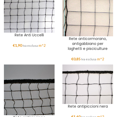
Rete Anti Uccelli
Rete anticormorano,
antigabbiano per
€
1,90
m^2
Iva esclusa
laghetti e pisciculture
€
0,85
m^2
Iva esclusa
Rete antipiccioni nera
€
1,60
m^2
Iva esclusa