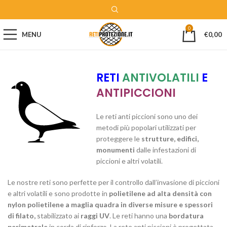
0
MENU
€
0,00
RETI
ANTIVOLATILI
E
ANTIPICCIONI
Le reti anti piccioni sono uno dei
metodi più popolari utilizzati per
proteggere le
strutture, edifici,
monumenti
dalle infestazioni di
piccioni e altri volatili.
Le nostre reti sono perfette per il controllo dall’invasione di piccioni
e altri volatili e sono prodotte in
polietilene ad alta densità con
nylon polietilene a maglia quadra in diverse misure e spessori
di filato,
stabilizzato ai
raggi UV
. Le reti hanno una
bordatura
perimetrale
in corda di rinforzo. La rete anti piccioni è progettata