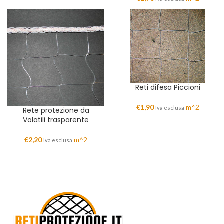
Reti difesa Piccioni
€
1,90
m^2
Iva esclusa
Rete protezione da
Volatili trasparente
€
2,20
m^2
Iva esclusa