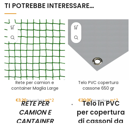
TI POTREBBE INTERESSARE…
Rete per camion e
Telo PVC copertura
container Maglia Large
cassone 650 gr
€
3,20
mi^2
€
20,00
m^2
Iva esclusa
Iva esclusa
RETE PER
Telo in PVC
CAMION E
per copertura
CANTAINER
di cassoni da
MAGLIA LARGE
650 gr/mq.