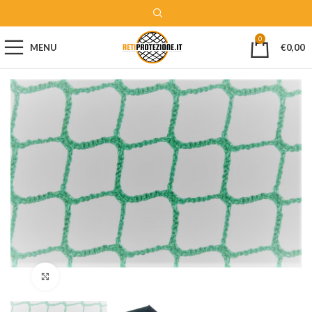
0
MENU
€
0,00
Clicca per ingrandire