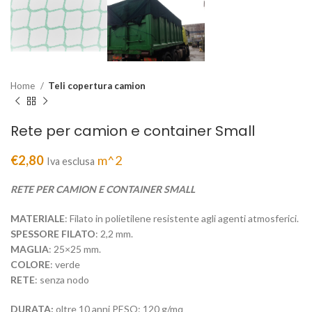
Home
Teli copertura camion
Rete per camion e container Small
€
2,80
m^2
Iva esclusa
RETE PER CAMION E CONTAINER SMALL
MATERIALE
: Filato in polietilene resistente agli agenti atmosferici.
SPESSORE FILATO
: 2,2 mm.
MAGLIA
: 25×25 mm.
COLORE
: verde
RETE
: senza nodo
DURATA:
oltre 10 anni PESO: 120 g/mq