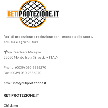
ostentazione, fa al caso Tuo.
Materiale: cotone naturale;
Manici: uno in rete;
Uso: a tracolla;
Dimensione: 80 X 35 cm
Reti di protezione e recinzione per il mondo dello sport,
edilizia e agricolutura.
Via Peschiera Maraglio
25050 Monte Isola ( Brescia – ITALY
Phone: (0039) 030-9886270
Fax: (0039) 030-9886270
email:
info@retiprotezione.it
RETIPROTEZIONE.IT
Chi siamo