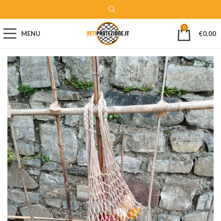
0
MENU
€
0,00