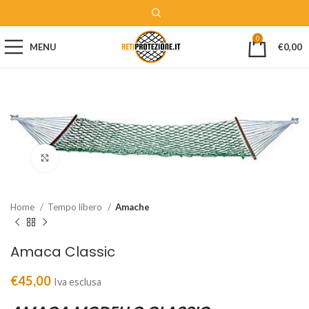
0
MENU
€
0,00
Clicca per ingrandire
Home
Tempo libero
Amache
Amaca Classic
€
45,00
Iva esclusa