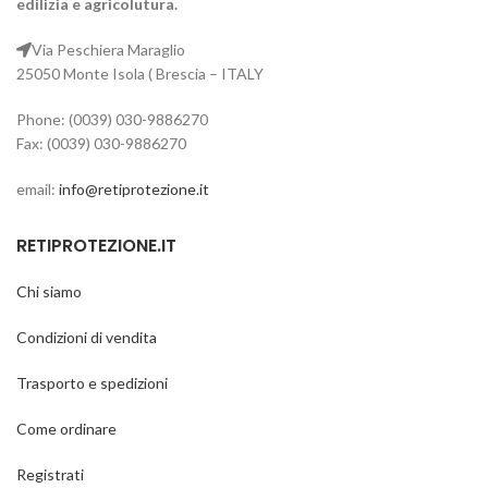
edilizia e agricolutura.
Via Peschiera Maraglio
Prezzo a partire da 20 Euro
25050 Monte Isola ( Brescia – ITALY
Phone: (0039) 030-9886270
Fax: (0039) 030-9886270
email:
info@retiprotezione.it
RETIPROTEZIONE.IT
Chi siamo
Condizioni di vendita
Trasporto e spedizioni
Come ordinare
Registrati