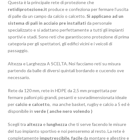
Questa è la principale rete di protezione che
retidiprotezione.it
produce e confeziona per fermare l’uscita
di palle da un campo da calcio o calcetto.
Si applicano ad un
sistema di pali in acciaio pre installati
da personale
specializzato e si adattano perfettamente a tutti gli impianti
sportivi e stadi. Sono reti che garantiscono protezione di prima
categoria per gli spettatori, gli edifici vicini e i veicoli di
passaggio.
Altezza e Larghezza A SCELTA. Noi facciamo reti su misura
partendo da balle di diversi quintali bordando e cucendo ove
necessario.
Rete da 120 mm, rete in HDPE da 2,5 mm progettata per
fermare palloni più grandi, pesanti e sovradimensionata ideale
per
calcio e calcetto
, ma anche basket, rugby e calcio a 5 ed è
disponibile in
verde ( anche nero volendo )
Scegli tra
altezza
e
lunghezza
che ti serve facendo le misure
del tuo impianto sportivo e noi penseremo al resto. La rete è
completamente
imputrescibile
,
facile
da montare e allestire e