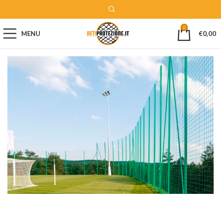
0
MENU
€
0,00