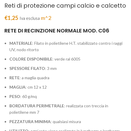
Reti di protezione campi calcio e calcetto
€
1,25
m^2
Iva esclusa
RETE DI RECINZIONE NORMALE MOD. C06
MATERIALE
: Filato in polietilene H.T. stabilizzato contro i raggi
UV, nodo ritorto
COLORE
DISPONIBILE
: verde ral 6005
SPESSORE FILATO
: 3 mm
RETE
: a maglia quadra
MAGLIA
: cm 12 x 12
PESO
: 60 g/mq
BORDATURA
PERIMETRALE
: realizzata con treccia in
polietilene mm 7
PEZZATURA
MINIMA
: qualsiasi misura
UTILIZZO
: ogni rete viene realizzata in lunghezza e larghezza