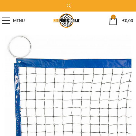
0
MENU
€
0,00