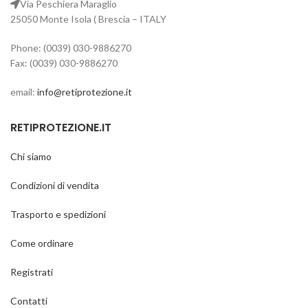
Via Peschiera Maraglio
25050 Monte Isola ( Brescia – ITALY
Ganci falsa maglia in acciaio.
Pezzi nr. 200;
Phone: (0039) 030-9886270
Tenditore a due occhielli per
Fax: (0039) 030-9886270
trazione cavo nr. Pezzi nr. 4.
email:
info@retiprotezione.it
Per ogni ulteriore informazione
chiamaci al cell. 335 616 8870
RETIPROTEZIONE.IT
Chi siamo
Condizioni di vendita
Trasporto e spedizioni
Come ordinare
Registrati
Contatti