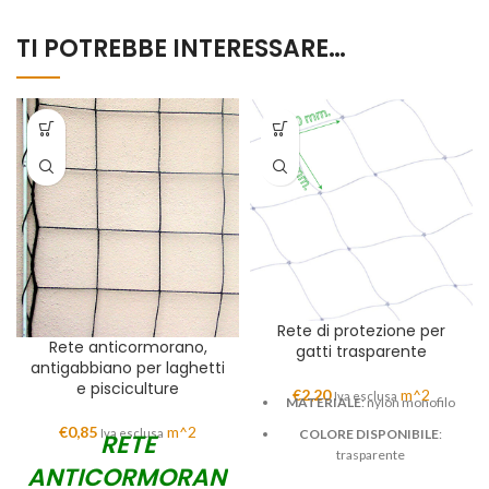
TI POTREBBE INTERESSARE…
Rete di protezione per
Rete anticormorano,
gatti trasparente
antigabbiano per laghetti
e pisciculture
€
2,20
m^2
Iva esclusa
MATERIALE
: nylon monofilo
€
0,85
m^2
Iva esclusa
COLORE
DISPONIBILE
:
RETE
trasparente
ANTICORMORANO
SPESSORE FILATO
: 0,60 mm