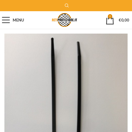
0
MENU
€
0,00