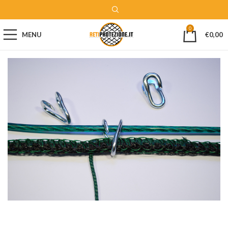
0
MENU
€
0,00