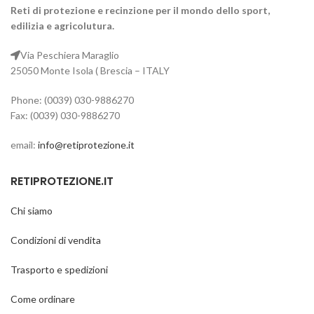
Reti da calcetto Colore bianco.
Il prezzo d'acquisto fa
Reti di protezione e recinzione per il mondo dello sport,
Prezzo a partire da 20 Euro
riferimento ad un paio di reti
Misura regolamentare mt. 5 x
edilizia e agricolutura.
2, profondità mt.1
Per ogni ulteriore
Via Peschiera Maraglio
informazione chiama il cell.
Il prezzo d'acquisto si
335 616 8870
25050 Monte Isola ( Brescia – ITALY
riferisce ad un paio di reti
Per ogni ulteriore
Phone: (0039) 030-9886270
informazione chiama il cell.
Fax: (0039) 030-9886270
335 616 8870
email:
info@retiprotezione.it
POSSIAMO CONFEZIONARE LE
RETI IN VARIE MISURE E
COLORI.
RETIPROTEZIONE.IT
Chi siamo
Condizioni di vendita
Trasporto e spedizioni
Come ordinare