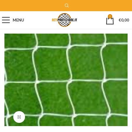
0
MENU
€
0,00
Clicca per ingrandire