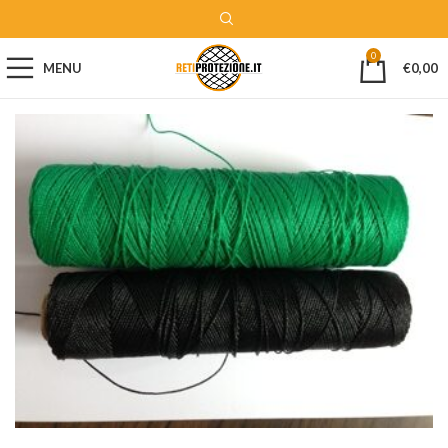
0
MENU
€
0,00