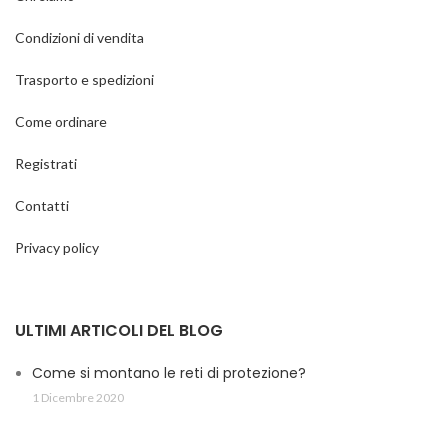
uccelli selvatici e altri animali.
che la rete ha tutto il profilo
perimetrale e può essere
Condizioni di vendita
Per ogni vostra esigenza o
adattata a qualsiasi ambiente
richiesta di ulteriori informazioni
all’aperto.
Trasporto e spedizioni
chiamaci al cell. 335 616 8870
Per ogni vostra esigenza o
Come ordinare
richiesta di informazioni
contattateci al cell. 335 616 8870
Registrati
Contatti
Prezzo a partire da 20 Euro
Privacy policy
ULTIMI ARTICOLI DEL BLOG
Come si montano le reti di protezione?
1 Dicembre 2020