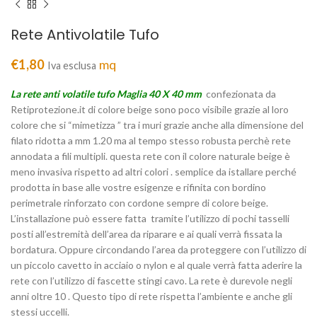
Rete Antivolatile Tufo
€
1,80
mq
Iva esclusa
La rete anti volatile tufo Maglia 40 X 40 mm
confezionata da
Retiprotezione.it di colore beige sono poco visibile grazie al loro
colore che si “mimetizza ” tra i muri grazie anche alla dimensione del
filato ridotta a mm 1.20 ma al tempo stesso robusta perchè rete
annodata a fili multipli. questa rete con il colore naturale beige è
meno invasiva rispetto ad altri colori . semplice da istallare perché
prodotta in base alle vostre esigenze e rifinita con bordino
perimetrale rinforzato con cordone sempre di colore beige.
L’installazione può essere fatta tramite l’utilizzo di pochi tasselli
posti all’estremità dell’area da riparare e ai quali verrà fissata la
bordatura. Oppure circondando l’area da proteggere con l’utilizzo di
un piccolo cavetto in acciaio o nylon e al quale verrà fatta aderire la
rete con l’utilizzo di fascette stingi cavo. La rete è durevole negli
anni oltre 10 . Questo tipo di rete rispetta l’ambiente e anche gli
stessi uccelli.