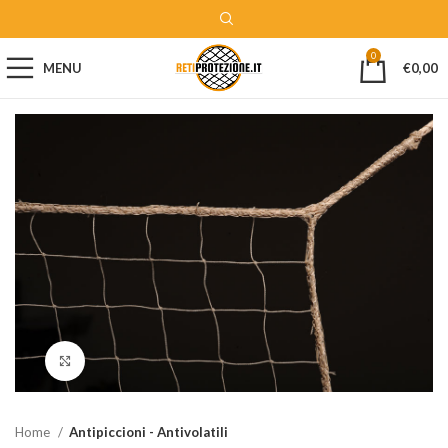
0
MENU
€
0,00
Clicca per ingrandire
Home
Antipiccioni - Antivolatili