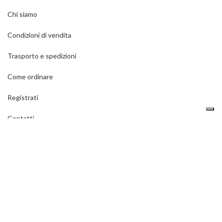
Chi siamo
Condizioni di vendita
Trasporto e spedizioni
Come ordinare
Registrati
Contatti
Privacy policy
ULTIMI ARTICOLI DEL BLOG
Come si montano le reti di protezione?
1 Dicembre 2020