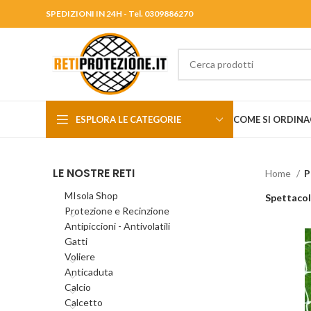
SPEDIZIONI IN 24H - Tel. 0309886270
ESPLORA LE CATEGORIE
COME SI ORDINA
LE NOSTRE RETI
Home
P
MIsola Shop
Spettaco
Protezione e Recinzione
Antipiccioni - Antivolatili
Gatti
Voliere
Anticaduta
Calcio
Calcetto