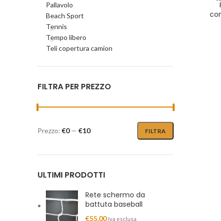
Pallavolo
con
Beach Sport
Tennis
Tempo libero
Teli copertura camion
FILTRA PER PREZZO
Prezzo:
€0
—
€10
FILTRA
Prezzo
Prezzo
Min
Max
ULTIMI PRODOTTI
Rete schermo da
battuta baseball
€
55,00
Iva esclusa