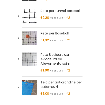
Rete per tunnel baseball
€
2,20
m^2
Iva esclusa
Rete per Baseball
€
1,32
m^2
Iva esclusa
Rete Biosicurezza
Avicoltura ed
Allevamento suini
€
1,90
m^2
Iva esclusa
Telo per antigrandine per
automezzi
€
5,00
m^2
Iva esclusa