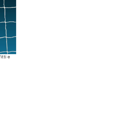
itti e