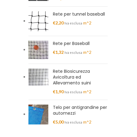
Rete per tunnel baseball
€
2,20
m^2
Iva esclusa
Rete per Baseball
€
1,32
m^2
Iva esclusa
Rete Biosicurezza
Avicoltura ed
Allevamento suini
€
1,90
m^2
Iva esclusa
Telo per antigrandine per
automezzi
€
5,00
m^2
Iva esclusa