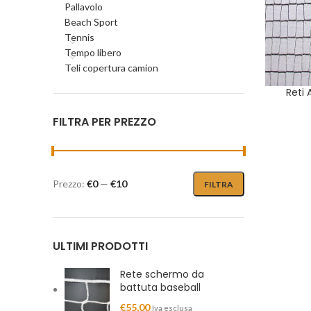
Pallavolo
Beach Sport
Tennis
Tempo libero
Teli copertura camion
Reti 
FILTRA PER PREZZO
Prezzo:
€0
—
€10
FILTRA
Prezzo
Prezzo
Min
Max
ULTIMI PRODOTTI
Rete schermo da
battuta baseball
€
55,00
Iva esclusa