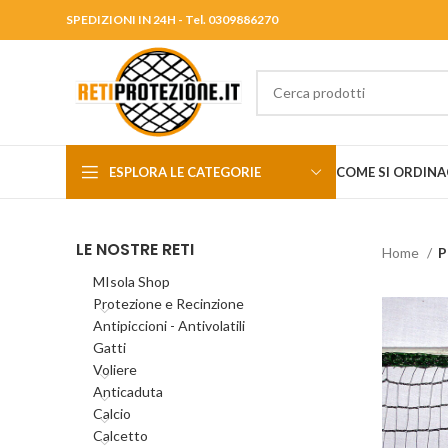
SPEDIZIONI IN 24H - Tel. 0309886270
ESPLORA LE CATEGORIE
COME SI ORDINA
LE NOSTRE RETI
Home
P
MIsola Shop
Protezione e Recinzione
Antipiccioni - Antivolatili
Gatti
Voliere
Anticaduta
Calcio
Calcetto