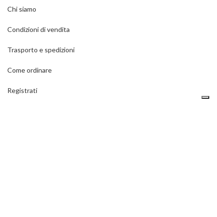
Chi siamo
Condizioni di vendita
Trasporto e spedizioni
Come ordinare
Registrati
Contatti
Privacy policy
ULTIMI ARTICOLI DEL BLOG
Come si montano le reti di protezione?
1 Dicembre 2020