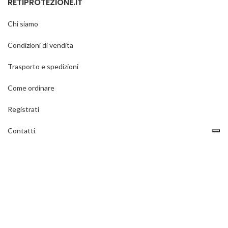
RETIPROTEZIONE.IT
Chi siamo
Condizioni di vendita
Trasporto e spedizioni
Come ordinare
Registrati
Contatti
Privacy policy
ULTIMI ARTICOLI DEL BLOG
Come si montano le reti di protezione?