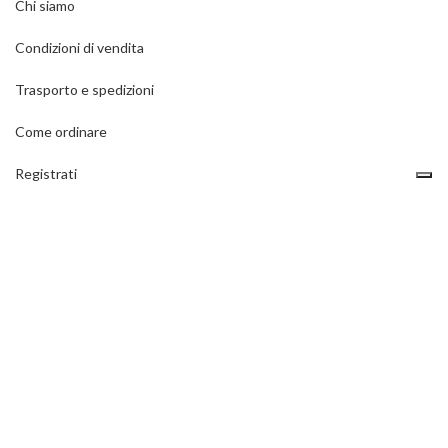
Chi siamo
Condizioni di vendita
Trasporto e spedizioni
Come ordinare
Registrati
Contatti
Privacy policy
ULTIMI ARTICOLI DEL BLOG
Come si montano le reti di protezione?
1 Dicembre 2020