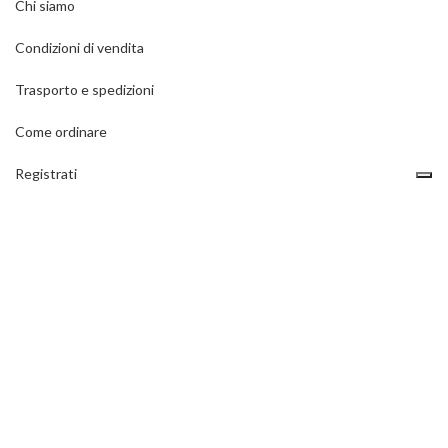
Chi siamo
Condizioni di vendita
Trasporto e spedizioni
Come ordinare
Registrati
Contatti
Privacy policy
ULTIMI ARTICOLI DEL BLOG
Come si montano le reti di protezione?
1 Dicembre 2020